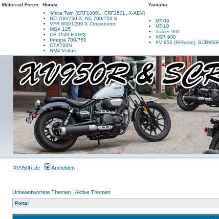
Motorrad Foren:
Honda
Yamaha
Africa Twin (CRF1000L, CRF250L, X-ADV)
NC 700/750 X, NC 700/750 S
MT-09
VFR 800/1200 X Crosstourer
MT-10
MSX 125
Tracer 900
CB 1100 EX/RS
XSR 900
Integra 700/750
XV 950 (R/Racer), SCR950
CTX700N
NM4 Vultus
XV950R.de
Anmelden
Unbeantwortete Themen
|
Aktive Themen
Portal