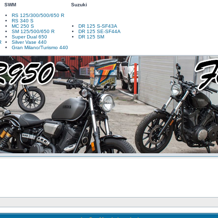
SWM
Suzuki
RS 125/300/500/650 R
RS 340 S
MC 250 S
DR 125 S-SF43A
SM 125/500/650 R
DR 125 SE-SF44A
Super Dual 650
DR 125 SM
R
Silver Vase 440
Gran Milano/Turismo 440