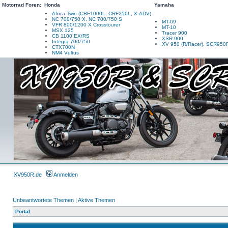
Motorrad Foren:
Honda
Yamaha
Africa Twin (CRF1000L, CRF250L, X-ADV)
NC 700/750 X, NC 700/750 S
MT-09
VFR 800/1200 X Crosstourer
MT-10
MSX 125
Tracer 900
CB 1100 EX/RS
XSR 900
Integra 700/750
XV 950 (R/Racer), SCR950
CTX700N
NM4 Vultus
XV950R.de
Anmelden
Unbeantwortete Themen
|
Aktive Themen
Portal