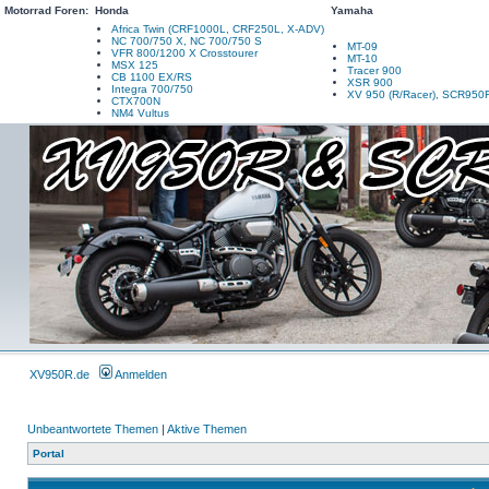
Motorrad Foren:
Honda
Yamaha
Africa Twin (CRF1000L, CRF250L, X-ADV)
NC 700/750 X, NC 700/750 S
MT-09
VFR 800/1200 X Crosstourer
MT-10
MSX 125
Tracer 900
CB 1100 EX/RS
XSR 900
Integra 700/750
XV 950 (R/Racer), SCR950
CTX700N
NM4 Vultus
XV950R.de
Anmelden
Unbeantwortete Themen
|
Aktive Themen
Portal