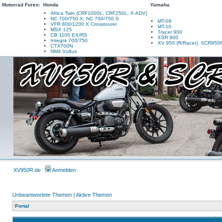
Motorrad Foren:
Honda
Yamaha
Africa Twin (CRF1000L, CRF250L, X-ADV)
NC 700/750 X, NC 700/750 S
MT-09
VFR 800/1200 X Crosstourer
MT-10
MSX 125
Tracer 900
CB 1100 EX/RS
XSR 900
Integra 700/750
XV 950 (R/Racer), SCR950
CTX700N
NM4 Vultus
XV950R.de
Anmelden
Unbeantwortete Themen
|
Aktive Themen
Portal