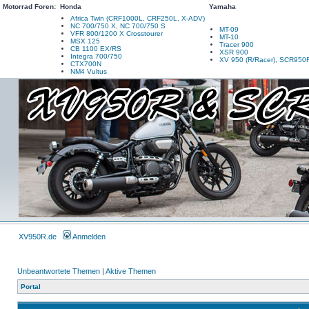
Motorrad Foren:
Honda
Yamaha
Africa Twin (CRF1000L, CRF250L, X-ADV)
NC 700/750 X, NC 700/750 S
MT-09
VFR 800/1200 X Crosstourer
MT-10
MSX 125
Tracer 900
CB 1100 EX/RS
XSR 900
Integra 700/750
XV 950 (R/Racer), SCR950
CTX700N
NM4 Vultus
XV950R.de
Anmelden
Unbeantwortete Themen
|
Aktive Themen
Portal