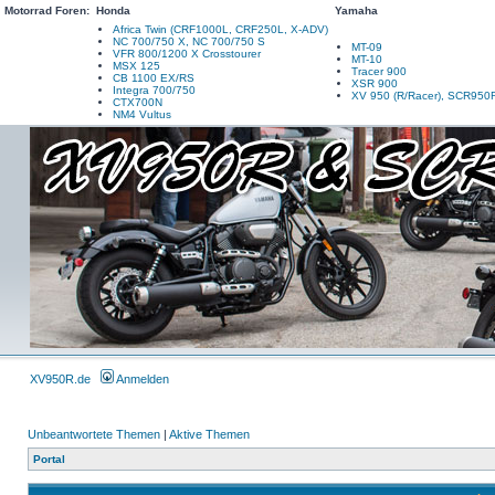
Motorrad Foren:
Honda
Yamaha
Africa Twin (CRF1000L, CRF250L, X-ADV)
NC 700/750 X, NC 700/750 S
MT-09
VFR 800/1200 X Crosstourer
MT-10
MSX 125
Tracer 900
CB 1100 EX/RS
XSR 900
Integra 700/750
XV 950 (R/Racer), SCR950
CTX700N
NM4 Vultus
XV950R.de
Anmelden
Unbeantwortete Themen
|
Aktive Themen
Portal