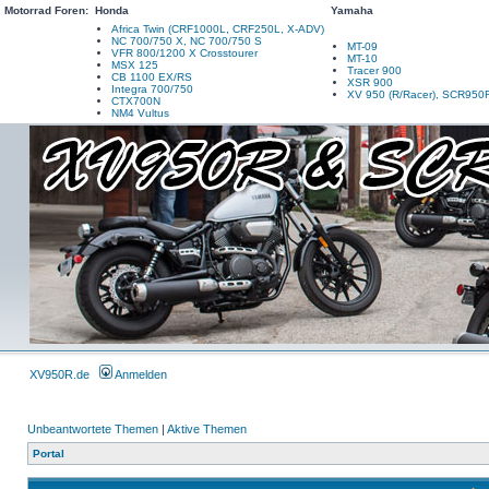
Motorrad Foren:
Honda
Yamaha
Africa Twin (CRF1000L, CRF250L, X-ADV)
NC 700/750 X, NC 700/750 S
MT-09
VFR 800/1200 X Crosstourer
MT-10
MSX 125
Tracer 900
CB 1100 EX/RS
XSR 900
Integra 700/750
XV 950 (R/Racer), SCR950
CTX700N
NM4 Vultus
XV950R.de
Anmelden
Unbeantwortete Themen
|
Aktive Themen
Portal