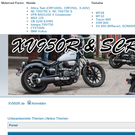
Motorrad Foren:
Honda
Yamaha
Africa Twin (CRF1000L, CRF250L, X-ADV)
NC 700/750 X, NC 700/750 S
MT-09
VFR 800/1200 X Crosstourer
MT-10
MSX 125
Tracer 900
CB 1100 EX/RS
XSR 900
Integra 700/750
XV 950 (R/Racer), SCR950
CTX700N
NM4 Vultus
XV950R.de
Anmelden
Unbeantwortete Themen
|
Aktive Themen
Portal