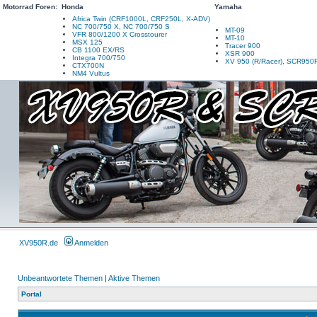
Motorrad Foren:
Honda
Yamaha
Africa Twin (CRF1000L, CRF250L, X-ADV)
NC 700/750 X, NC 700/750 S
MT-09
VFR 800/1200 X Crosstourer
MT-10
MSX 125
Tracer 900
CB 1100 EX/RS
XSR 900
Integra 700/750
XV 950 (R/Racer), SCR950
CTX700N
NM4 Vultus
XV950R.de
Anmelden
Unbeantwortete Themen
|
Aktive Themen
Portal