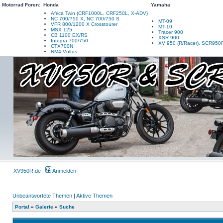
Motorrad Foren:
Honda
Yamaha
Africa Twin (CRF1000L, CRF250L, X-ADV)
NC 700/750 X, NC 700/750 S
MT-09
VFR 800/1200 X Crosstourer
MT-10
MSX 125
Tracer 900
CB 1100 EX/RS
XSR 900
Integra 700/750
XV 950 (R/Racer), SCR950
CTX700N
NM4 Vultus
XV950R.de
Anmelden
Unbeantwortete Themen
|
Aktive Themen
Portal
»
Galerie
»
Suche