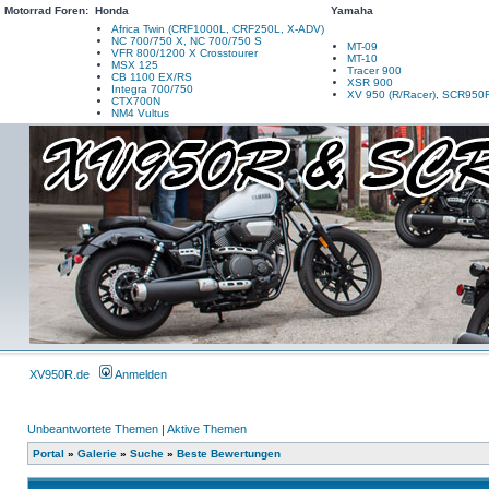
Motorrad Foren:
Honda
Yamaha
Africa Twin (CRF1000L, CRF250L, X-ADV)
NC 700/750 X, NC 700/750 S
MT-09
VFR 800/1200 X Crosstourer
MT-10
MSX 125
Tracer 900
CB 1100 EX/RS
XSR 900
Integra 700/750
XV 950 (R/Racer), SCR950
CTX700N
NM4 Vultus
XV950R.de
Anmelden
Unbeantwortete Themen
|
Aktive Themen
Portal
»
Galerie
»
Suche
»
Beste Bewertungen