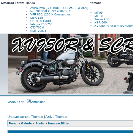
Motorrad Foren:
Honda
Yamaha
Africa Twin (CRF1000L, CRF250L, X-ADV)
NC 700/750 X, NC 700/750 S
MT-09
VFR 800/1200 X Crosstourer
MT-10
MSX 125
Tracer 900
CB 1100 EX/RS
XSR 900
Integra 700/750
XV 950 (R/Racer), SCR950
CTX700N
NM4 Vultus
XV950R.de
Anmelden
Unbeantwortete Themen
|
Aktive Themen
Portal
»
Galerie
»
Suche
»
Neueste Bilder