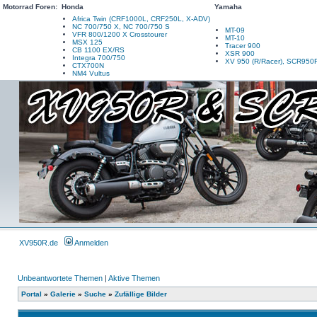
Motorrad Foren:
Honda
Yamaha
Africa Twin (CRF1000L, CRF250L, X-ADV)
NC 700/750 X, NC 700/750 S
MT-09
VFR 800/1200 X Crosstourer
MT-10
MSX 125
Tracer 900
CB 1100 EX/RS
XSR 900
Integra 700/750
XV 950 (R/Racer), SCR950
CTX700N
NM4 Vultus
XV950R.de
Anmelden
Unbeantwortete Themen
|
Aktive Themen
Portal
»
Galerie
»
Suche
»
Zufällige Bilder