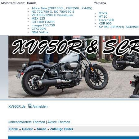
Motorrad Foren:
Honda
Yamaha
Africa Twin (CRF1000L, CRF250L, X-ADV)
NC 700/750 X, NC 700/750 S
MT-09
VFR 800/1200 X Crosstourer
MT-10
MSX 125
Tracer 900
CB 1100 EX/RS
XSR 900
Integra 700/750
XV 950 (R/Racer), SCR950
CTX700N
NM4 Vultus
XV950R.de
Anmelden
Unbeantwortete Themen
|
Aktive Themen
Portal
»
Galerie
»
Suche
»
Zufällige Bilder