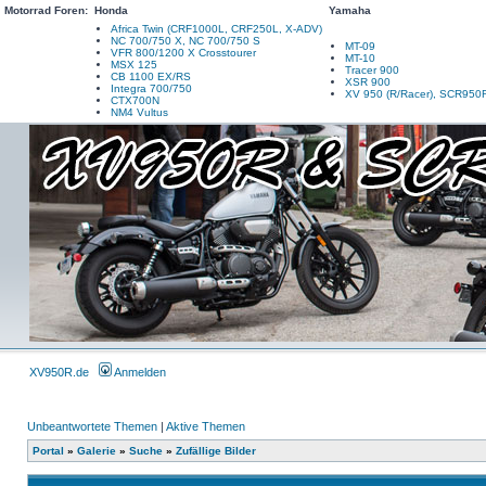
Motorrad Foren:
Honda
Yamaha
Africa Twin (CRF1000L, CRF250L, X-ADV)
NC 700/750 X, NC 700/750 S
MT-09
VFR 800/1200 X Crosstourer
MT-10
MSX 125
Tracer 900
CB 1100 EX/RS
XSR 900
Integra 700/750
XV 950 (R/Racer), SCR950
CTX700N
NM4 Vultus
XV950R.de
Anmelden
Unbeantwortete Themen
|
Aktive Themen
Portal
»
Galerie
»
Suche
»
Zufällige Bilder