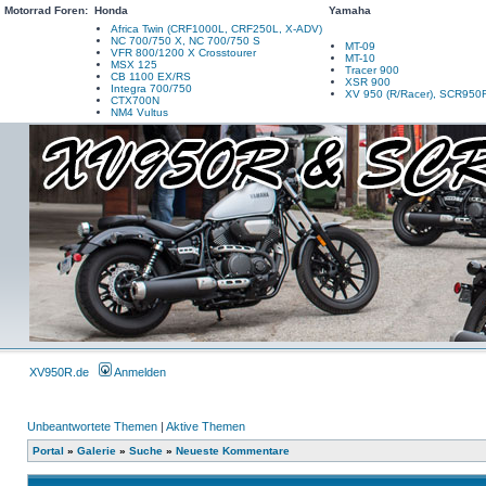
Motorrad Foren:
Honda
Yamaha
Africa Twin (CRF1000L, CRF250L, X-ADV)
NC 700/750 X, NC 700/750 S
MT-09
VFR 800/1200 X Crosstourer
MT-10
MSX 125
Tracer 900
CB 1100 EX/RS
XSR 900
Integra 700/750
XV 950 (R/Racer), SCR950
CTX700N
NM4 Vultus
XV950R.de
Anmelden
Unbeantwortete Themen
|
Aktive Themen
Portal
»
Galerie
»
Suche
»
Neueste Kommentare