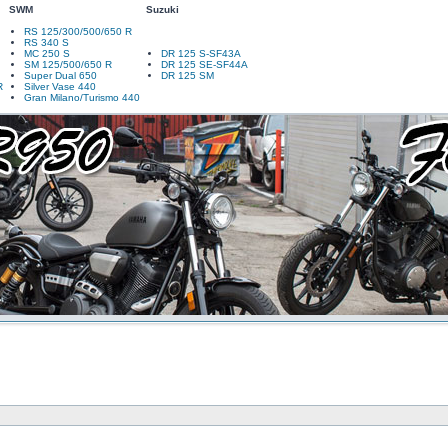
SWM
Suzuki
RS 125/300/500/650 R
RS 340 S
MC 250 S
DR 125 S-SF43A
SM 125/500/650 R
DR 125 SE-SF44A
Super Dual 650
DR 125 SM
R
Silver Vase 440
Gran Milano/Turismo 440