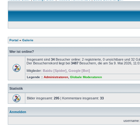
Portal
»
Galerie
Wer ist online?
Insgesamt sind
34
Besucher online: 2 registrierte, 0 unsichtbare und 32 G
Der Besucherrekord liegt bei
3487
Besuchern, die am Sa 9. Mai 2026, 11:01 
Mitglieder:
Baidu [Spider]
,
Google [Bot]
Legende ::
Administratoren
,
Globale Moderatoren
Statistik
Bilder insgesamt:
295
| Kommentare insgesamt:
33
Anmelden
username: