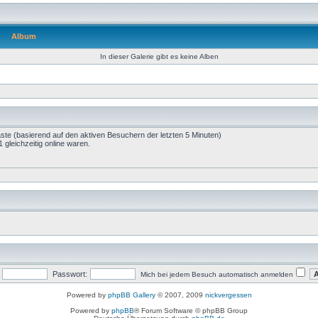
Album
In dieser Galerie gibt es keine Alben
äste (basierend auf den aktiven Besuchern der letzten 5 Minuten)
gleichzeitig online waren.
Passwort:
Mich bei jedem Besuch automatisch anmelden
Powered by
phpBB Gallery
© 2007, 2009
nickvergessen
Powered by
phpBB
® Forum Software © phpBB Group