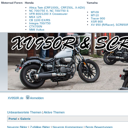
Motorrad Foren:
Honda
Yamaha
Africa Twin (CRF1000L, CRF250L, X-ADV)
NC 700/750 X, NC 700/750 S
MT-09
VFR 800/1200 X Crosstourer
MT-10
MSX 125
Tracer 900
CB 1100 EX/RS
XSR 900
Integra 700/750
XV 950 (R/Racer), SCR950
CTX700N
NM4 Vultus
XV950R.de
Anmelden
Unbeantwortete Themen
|
Aktive Themen
Portal
»
Galerie
Neueste Bilder
|
Zufällige Bilder
|
Neueste Kommentare
|
Beste Bewertungen