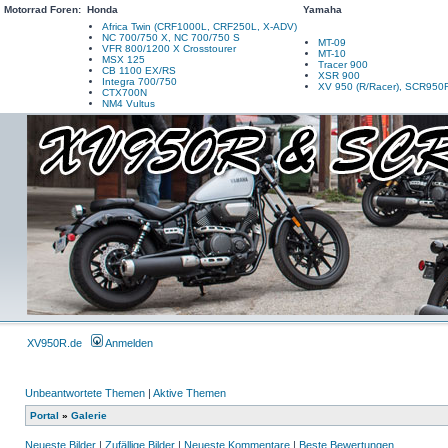
Motorrad Foren:
Honda
Yamaha
Africa Twin (CRF1000L, CRF250L, X-ADV)
NC 700/750 X, NC 700/750 S
MT-09
VFR 800/1200 X Crosstourer
MT-10
MSX 125
Tracer 900
CB 1100 EX/RS
XSR 900
Integra 700/750
XV 950 (R/Racer), SCR950
CTX700N
NM4 Vultus
XV950R.de
Anmelden
Unbeantwortete Themen
|
Aktive Themen
Portal
»
Galerie
Neueste Bilder
|
Zufällige Bilder
|
Neueste Kommentare
|
Beste Bewertungen