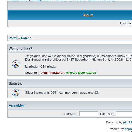
Album
In dieser
Portal
»
Galerie
Wer ist online?
Insgesamt sind
47
Besucher online: 0 registrierte, 0 unsichtbare und 47 G
Der Besucherrekord liegt bei
3487
Besuchern, die am Sa 9. Mai 2026, 11:01 
Mitglieder: 0 Mitglieder
Legende ::
Administratoren
,
Globale Moderatoren
Statistik
Bilder insgesamt:
295
| Kommentare insgesamt:
33
Anmelden
username:
Passwort:
Powered by
phpBB
Powered by
php