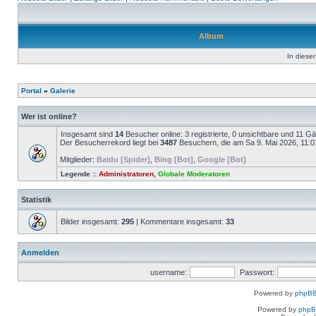
Album
In dieser
Portal
»
Galerie
Wer ist online?
Insgesamt sind
14
Besucher online: 3 registrierte, 0 unsichtbare und 11 G
Der Besucherrekord liegt bei
3487
Besuchern, die am Sa 9. Mai 2026, 11:01 
Mitglieder:
Baidu [Spider]
,
Bing [Bot]
,
Google [Bot]
Legende ::
Administratoren
,
Globale Moderatoren
Statistik
Bilder insgesamt:
295
| Kommentare insgesamt:
33
Anmelden
username:
Passwort:
Powered by
phpBB
Powered by
php