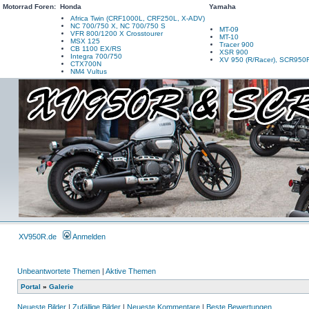
Motorrad Foren:
Honda
Yamaha
Africa Twin (CRF1000L, CRF250L, X-ADV)
NC 700/750 X, NC 700/750 S
MT-09
VFR 800/1200 X Crosstourer
MT-10
MSX 125
Tracer 900
CB 1100 EX/RS
XSR 900
Integra 700/750
XV 950 (R/Racer), SCR950
CTX700N
NM4 Vultus
XV950R.de
Anmelden
Unbeantwortete Themen
|
Aktive Themen
Portal
»
Galerie
Neueste Bilder
|
Zufällige Bilder
|
Neueste Kommentare
|
Beste Bewertungen