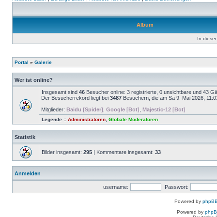
Album
In dieser
Portal
»
Galerie
Wer ist online?
Insgesamt sind
46
Besucher online: 3 registrierte, 0 unsichtbare und 43 G
Der Besucherrekord liegt bei
3487
Besuchern, die am Sa 9. Mai 2026, 11:01 
Mitglieder:
Baidu [Spider]
,
Google [Bot]
,
Majestic-12 [Bot]
Legende ::
Administratoren
,
Globale Moderatoren
Statistik
Bilder insgesamt:
295
| Kommentare insgesamt:
33
Anmelden
username:
Passwort:
Powered by
phpBB
Powered by
php