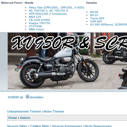
Motorrad Foren:
Honda
Yamaha
Africa Twin (CRF1000L, CRF250L, X-ADV)
NC 700/750 X, NC 700/750 S
MT-09
VFR 800/1200 X Crosstourer
MT-10
MSX 125
Tracer 900
CB 1100 EX/RS
XSR 900
Integra 700/750
XV 950 (R/Racer), SCR950
CTX700N
NM4 Vultus
XV950R.de
Anmelden
Unbeantwortete Themen
|
Aktive Themen
Portal
»
Galerie
Neueste Bilder
|
Zufällige Bilder
|
Neueste Kommentare
|
Beste Bewertungen