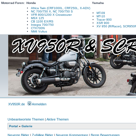
Motorrad Foren:
Honda
Yamaha
Africa Twin (CRF1000L, CRF250L, X-ADV)
NC 700/750 X, NC 700/750 S
MT-09
VFR 800/1200 X Crosstourer
MT-10
MSX 125
Tracer 900
CB 1100 EX/RS
XSR 900
Integra 700/750
XV 950 (R/Racer), SCR950
CTX700N
NM4 Vultus
XV950R.de
Anmelden
Unbeantwortete Themen
|
Aktive Themen
Portal
»
Galerie
Neueste Bilder
|
Zufällige Bilder
|
Neueste Kommentare
|
Beste Bewertungen