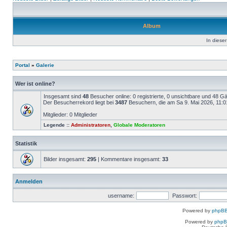
Album
In dieser
Portal
»
Galerie
Wer ist online?
Insgesamt sind
48
Besucher online: 0 registrierte, 0 unsichtbare und 48 G
Der Besucherrekord liegt bei
3487
Besuchern, die am Sa 9. Mai 2026, 11:01 
Mitglieder: 0 Mitglieder
Legende ::
Administratoren
,
Globale Moderatoren
Statistik
Bilder insgesamt:
295
| Kommentare insgesamt:
33
Anmelden
username:
Passwort:
Powered by
phpBB
Powered by
php