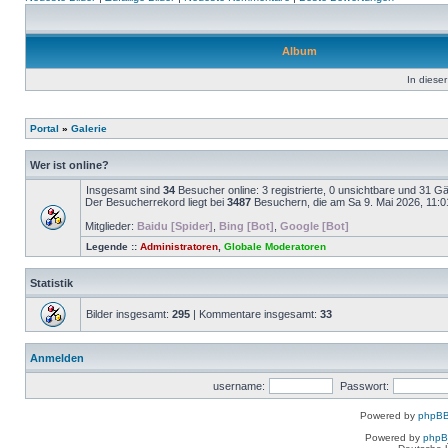
Album
In dieser
Portal
»
Galerie
Wer ist online?
Insgesamt sind
34
Besucher online: 3 registrierte, 0 unsichtbare und 31 G
Der Besucherrekord liegt bei
3487
Besuchern, die am Sa 9. Mai 2026, 11:01 
Mitglieder:
Baidu [Spider]
,
Bing [Bot]
,
Google [Bot]
Legende ::
Administratoren
,
Globale Moderatoren
Statistik
Bilder insgesamt:
295
| Kommentare insgesamt:
33
Anmelden
username:
Passwort:
Powered by
phpBB
Powered by
php