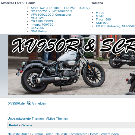
Motorrad Foren:
Honda
Yamaha
Africa Twin (CRF1000L, CRF250L, X-ADV)
NC 700/750 X, NC 700/750 S
MT-09
VFR 800/1200 X Crosstourer
MT-10
MSX 125
Tracer 900
CB 1100 EX/RS
XSR 900
Integra 700/750
XV 950 (R/Racer), SCR950
CTX700N
NM4 Vultus
XV950R.de
Anmelden
Unbeantwortete Themen
|
Aktive Themen
Portal
»
Galerie
Neueste Bilder
|
Zufällige Bilder
|
Neueste Kommentare
|
Beste Bewertungen