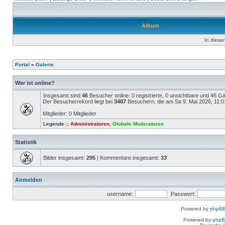
Album
In dieser
Portal
»
Galerie
Wer ist online?
Insgesamt sind
46
Besucher online: 0 registrierte, 0 unsichtbare und 46 G
Der Besucherrekord liegt bei
3487
Besuchern, die am Sa 9. Mai 2026, 11:01 
Mitglieder: 0 Mitglieder
Legende ::
Administratoren
,
Globale Moderatoren
Statistik
Bilder insgesamt:
295
| Kommentare insgesamt:
33
Anmelden
username:
Passwort:
Powered by
phpBB
Powered by
php