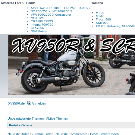
Motorrad Foren:
Honda
Yamaha
Africa Twin (CRF1000L, CRF250L, X-ADV)
NC 700/750 X, NC 700/750 S
MT-09
VFR 800/1200 X Crosstourer
MT-10
MSX 125
Tracer 900
CB 1100 EX/RS
XSR 900
Integra 700/750
XV 950 (R/Racer), SCR950
CTX700N
NM4 Vultus
XV950R.de
Anmelden
Unbeantwortete Themen
|
Aktive Themen
Portal
»
Galerie
Neueste Bilder
|
Zufällige Bilder
|
Neueste Kommentare
|
Beste Bewertungen