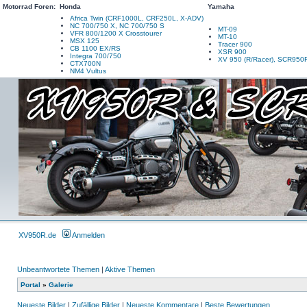
Motorrad Foren:
Honda
Yamaha
Africa Twin (CRF1000L, CRF250L, X-ADV)
NC 700/750 X, NC 700/750 S
MT-09
VFR 800/1200 X Crosstourer
MT-10
MSX 125
Tracer 900
CB 1100 EX/RS
XSR 900
Integra 700/750
XV 950 (R/Racer), SCR950
CTX700N
NM4 Vultus
XV950R.de
Anmelden
Unbeantwortete Themen
|
Aktive Themen
Portal
»
Galerie
Neueste Bilder
|
Zufällige Bilder
|
Neueste Kommentare
|
Beste Bewertungen