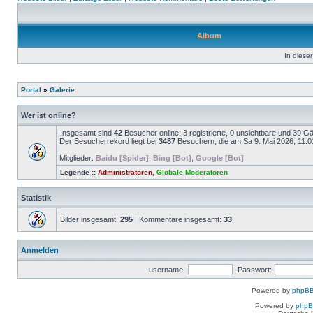
Album
In dieser
Portal
»
Galerie
Wer ist online?
Insgesamt sind
42
Besucher online: 3 registrierte, 0 unsichtbare und 39 G
Der Besucherrekord liegt bei
3487
Besuchern, die am Sa 9. Mai 2026, 11:01 
Mitglieder:
Baidu [Spider]
,
Bing [Bot]
,
Google [Bot]
Legende ::
Administratoren
,
Globale Moderatoren
Statistik
Bilder insgesamt:
295
| Kommentare insgesamt:
33
Anmelden
username:
Passwort:
Powered by
phpBB
Powered by
php