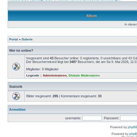
Album
In dieser
Portal
»
Galerie
Wer ist online?
Insgesamt sind
43
Besucher online: 0 registrierte, 0 unsichtbare und 43 G
Der Besucherrekord liegt bei
3487
Besuchern, die am Sa 9. Mai 2026, 11:01 
Mitglieder: 0 Mitglieder
Legende ::
Administratoren
,
Globale Moderatoren
Statistik
Bilder insgesamt:
295
| Kommentare insgesamt:
33
Anmelden
username:
Passwort:
Powered by
phpBB
Powered by
php