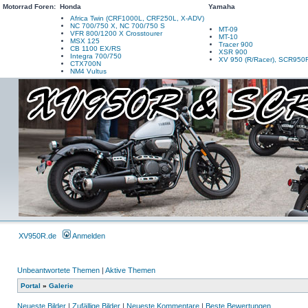
Motorrad Foren:
Honda
Yamaha
Africa Twin (CRF1000L, CRF250L, X-ADV)
NC 700/750 X, NC 700/750 S
MT-09
VFR 800/1200 X Crosstourer
MT-10
MSX 125
Tracer 900
CB 1100 EX/RS
XSR 900
Integra 700/750
XV 950 (R/Racer), SCR950
CTX700N
NM4 Vultus
XV950R.de
Anmelden
Unbeantwortete Themen
|
Aktive Themen
Portal
»
Galerie
Neueste Bilder
|
Zufällige Bilder
|
Neueste Kommentare
|
Beste Bewertungen