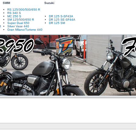
SWM
Suzuki
RS 125/300/500/650 R
RS 340 S
MC 250 S
DR 125 S-SF43A
SM 125/500/650 R
DR 125 SE-SF44A
Super Dual 650
DR 125 SM
R
Silver Vase 440
Gran Milano/Turismo 440