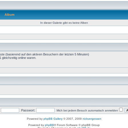
Album
In dieser Galerie gibt es keine Alben
äste (basierend auf den aktiven Besuchern der letzten 5 Minuten)
gleichzeitig online waren.
Passwort:
Mich bei jedem Besuch automatisch anmelden
Powered by
phpBB Gallery
© 2007, 2009
nickvergessen
Powered by
phpBB
® Forum Software © phpBB Group