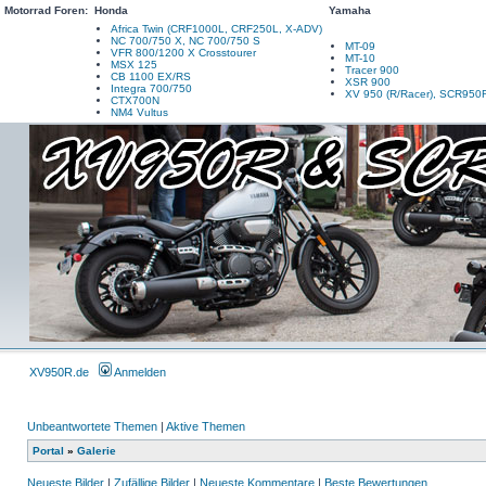
Motorrad Foren:
Honda
Yamaha
Africa Twin (CRF1000L, CRF250L, X-ADV)
NC 700/750 X, NC 700/750 S
MT-09
VFR 800/1200 X Crosstourer
MT-10
MSX 125
Tracer 900
CB 1100 EX/RS
XSR 900
Integra 700/750
XV 950 (R/Racer), SCR950
CTX700N
NM4 Vultus
XV950R.de
Anmelden
Unbeantwortete Themen
|
Aktive Themen
Portal
»
Galerie
Neueste Bilder
|
Zufällige Bilder
|
Neueste Kommentare
|
Beste Bewertungen