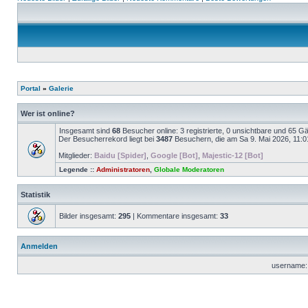
Portal
»
Galerie
Wer ist online?
Insgesamt sind
68
Besucher online: 3 registrierte, 0 unsichtbare und 65 G
Der Besucherrekord liegt bei
3487
Besuchern, die am Sa 9. Mai 2026, 11:01 
Mitglieder:
Baidu [Spider]
,
Google [Bot]
,
Majestic-12 [Bot]
Legende ::
Administratoren
,
Globale Moderatoren
Statistik
Bilder insgesamt:
295
| Kommentare insgesamt:
33
Anmelden
username: