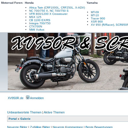
Motorrad Foren:
Honda
Yamaha
Africa Twin (CRF1000L, CRF250L, X-ADV)
NC 700/750 X, NC 700/750 S
MT-09
VFR 800/1200 X Crosstourer
MT-10
MSX 125
Tracer 900
CB 1100 EX/RS
XSR 900
Integra 700/750
XV 950 (R/Racer), SCR950
CTX700N
NM4 Vultus
XV950R.de
Anmelden
Unbeantwortete Themen
|
Aktive Themen
Portal
»
Galerie
Neueste Bilder
|
Zufällige Bilder
|
Neueste Kommentare
|
Beste Bewertungen