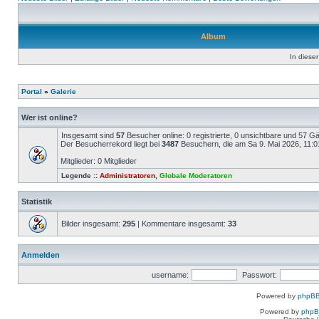
Album
In dieser
Portal
»
Galerie
Wer ist online?
Insgesamt sind
57
Besucher online: 0 registrierte, 0 unsichtbare und 57 G
Der Besucherrekord liegt bei
3487
Besuchern, die am Sa 9. Mai 2026, 11:01 
Mitglieder: 0 Mitglieder
Legende ::
Administratoren
,
Globale Moderatoren
Statistik
Bilder insgesamt:
295
| Kommentare insgesamt:
33
Anmelden
username:
Passwort:
Powered by
phpBB
Powered by
php