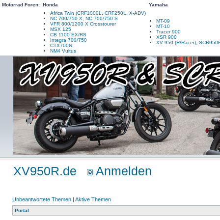
Motorrad Foren:
Honda
Yamaha
Africa Twin (CRF1000L, CRF250L, X-ADV)
NC 700/750 X, NC 700/750 S
MT-09
VFR 800/1200 X Crosstourer
MT-10
MSX 125
Tracer 900
CB 1100 EX/RS
XSR 900
Integra 700/750
XV 950 (R/Racer), SCR950
CTX700N
NM4 Vultus
XV950R.de
Anmelden
Unbeantwortete Themen
|
Aktive Themen
Portal