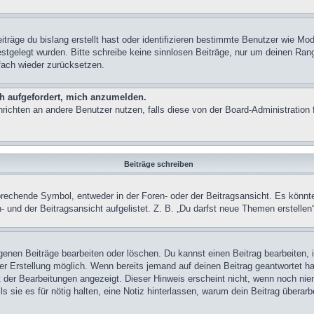
träge du bislang erstellt hast oder identifizieren bestimmte Benutzer wie M
festgelegt wurden. Bitte schreibe keine sinnlosen Beiträge, nur um deinen Ra
fach wieder zurücksetzen.
ch aufgefordert, mich anzumelden.
achrichten an andere Benutzer nutzen, falls diese von der Board-Administrati
Beiträge schreiben
chende Symbol, entweder in der Foren- oder der Beitragsansicht. Es könnte se
 und der Beitragsansicht aufgelistet. Z. B. „Du darfst neue Themen erstelle
igenen Beiträge bearbeiten oder löschen. Du kannst einen Beitrag bearbeiten
ner Erstellung möglich. Wenn bereits jemand auf deinen Beitrag geantwortet ha
t der Bearbeitungen angezeigt. Dieser Hinweis erscheint nicht, wenn noch nie
ls sie es für nötig halten, eine Notiz hinterlassen, warum dein Beitrag überar