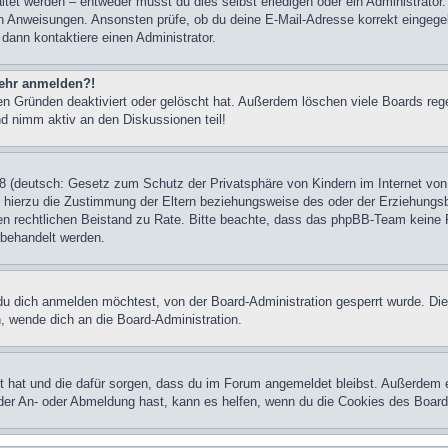
et werden – entweder musst du dies selbst erledigen oder ein Administrator. Be
nen Anweisungen. Ansonsten prüfe, ob du deine E-Mail-Adresse korrekt eingeg
 dann kontaktiere einen Administrator.
 mehr anmelden?!
n Gründen deaktiviert oder gelöscht hat. Außerdem löschen viele Boards rege
nd nimm aktiv an den Diskussionen teil!
 (deutsch: Gesetz zum Schutz der Privatsphäre von Kindern im Internet von 
hierzu die Zustimmung der Eltern beziehungsweise des oder der Erziehungsber
einen rechtlichen Beistand zu Rate. Bitte beachte, dass das phpBB-Team keine 
n behandelt werden.
u dich anmelden möchtest, von der Board-Administration gesperrt wurde. Die
 wende dich an die Board-Administration.
lt hat und die dafür sorgen, dass du im Forum angemeldet bleibst. Außerdem 
 der An- oder Abmeldung hast, kann es helfen, wenn du die Cookies des Board