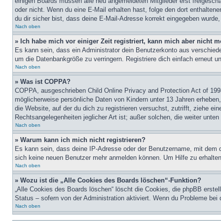
einigen Boards müssen alle neu angemeldeten Mitglieder erst freigeschalt
oder nicht. Wenn du eine E-Mail erhalten hast, folge den dort enthalte
du dir sicher bist, dass deine E-Mail-Adresse korrekt eingegeben wurde,
Nach oben
» Ich habe mich vor einiger Zeit registriert, kann mich aber nicht
Es kann sein, dass ein Administrator dein Benutzerkonto aus verschiede
um die Datenbankgröße zu verringern. Registriere dich einfach erneut u
Nach oben
» Was ist COPPA?
COPPA, ausgeschrieben Child Online Privacy and Protection Act of 1998
möglicherweise persönliche Daten von Kindern unter 13 Jahren erheben, 
die Website, auf der du dich zu registrieren versuchst, zutrifft, ziehe 
Rechtsangelegenheiten jeglicher Art ist; außer solchen, die weiter unte
Nach oben
» Warum kann ich mich nicht registrieren?
Es kann sein, dass deine IP-Adresse oder der Benutzername, mit dem d
sich keine neuen Benutzer mehr anmelden können. Um Hilfe zu erhalten,
Nach oben
» Wozu ist die „Alle Cookies des Boards löschen“-Funktion?
„Alle Cookies des Boards löschen“ löscht die Cookies, die phpBB erstel
Status – sofern von der Administration aktiviert. Wenn du Probleme bei
Nach oben