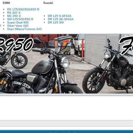
SWM
Suzuki
RS 125/300/500/650 R
RS 340 S
MC 250 S
DR 125 S-SF43A
SM 125/500/650 R
DR 125 SE-SF44A
Super Dual 650
DR 125 SM
R
Silver Vase 440
Gran Milano/Turismo 440