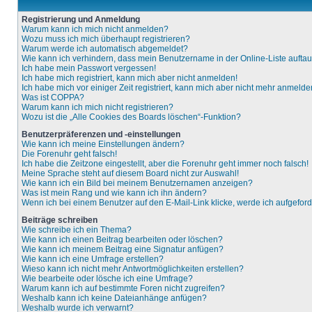
Registrierung und Anmeldung
Warum kann ich mich nicht anmelden?
Wozu muss ich mich überhaupt registrieren?
Warum werde ich automatisch abgemeldet?
Wie kann ich verhindern, dass mein Benutzername in der Online-Liste aufta
Ich habe mein Passwort vergessen!
Ich habe mich registriert, kann mich aber nicht anmelden!
Ich habe mich vor einiger Zeit registriert, kann mich aber nicht mehr anmelde
Was ist COPPA?
Warum kann ich mich nicht registrieren?
Wozu ist die „Alle Cookies des Boards löschen“-Funktion?
Benutzerpräferenzen und -einstellungen
Wie kann ich meine Einstellungen ändern?
Die Forenuhr geht falsch!
Ich habe die Zeitzone eingestellt, aber die Forenuhr geht immer noch falsch!
Meine Sprache steht auf diesem Board nicht zur Auswahl!
Wie kann ich ein Bild bei meinem Benutzernamen anzeigen?
Was ist mein Rang und wie kann ich ihn ändern?
Wenn ich bei einem Benutzer auf den E-Mail-Link klicke, werde ich aufgefor
Beiträge schreiben
Wie schreibe ich ein Thema?
Wie kann ich einen Beitrag bearbeiten oder löschen?
Wie kann ich meinem Beitrag eine Signatur anfügen?
Wie kann ich eine Umfrage erstellen?
Wieso kann ich nicht mehr Antwortmöglichkeiten erstellen?
Wie bearbeite oder lösche ich eine Umfrage?
Warum kann ich auf bestimmte Foren nicht zugreifen?
Weshalb kann ich keine Dateianhänge anfügen?
Weshalb wurde ich verwarnt?