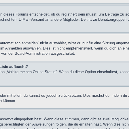
n dieses Forums entscheidet, ob du registriert sein musst, um Beiträge zu schre
chrichten, E-Mail-Versand an andere Mitglieder, Beitritt zu Benutzergruppen u
tomatisch anmelden“ nicht auswählst, wirst du nur für eine Sitzung angeme
im Anmelden auswählen. Dies ist nicht empfehlenswert, wenn du dich an einem
 von der Board-Administration ausgeschaltet.
Liste auftaucht?
tion „Verbirg meinen Online-Status“. Wenn du diese Option einschaltest, könn
ieder mitteilen, du kannst es jedoch zurücksetzen. Dies machst du, indem du
en können.
 Passwort eingegeben hast. Wenn diese stimmen, dann gibt es zwei Möglichk
ngsberechtigten den Anweisungen folgen, die du erhalten hast. Wenn dies nicht 