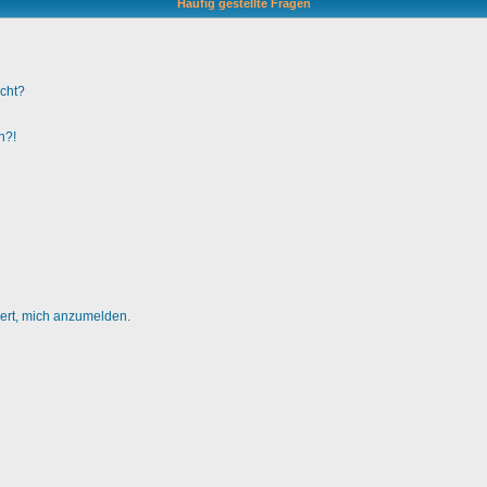
Häufig gestellte Fragen
ucht?
n?!
dert, mich anzumelden.