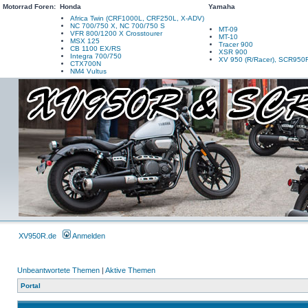
Motorrad Foren:
Honda
Yamaha
Africa Twin (CRF1000L, CRF250L, X-ADV)
NC 700/750 X, NC 700/750 S
MT-09
VFR 800/1200 X Crosstourer
MT-10
MSX 125
Tracer 900
CB 1100 EX/RS
XSR 900
Integra 700/750
XV 950 (R/Racer), SCR950
CTX700N
NM4 Vultus
XV950R.de
Anmelden
Unbeantwortete Themen
|
Aktive Themen
Portal