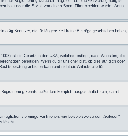
i der Registrierung wurde dir mitgeteilt, ob eine Aktivierung nötig ist
eben hast oder die E-Mail von einem Spam-Filter blockiert wurde. Wenn
lmäßig Benutzer, die für längere Zeit keine Beiträge geschrieben haben,
1998) ist ein Gesetz in den USA, welches festlegt, dass Websites, die
echtigten benötigen. Wenn du dir unsicher bist, ob dies auf dich oder
Rechtsberatung anbieten kann und nicht die Anlaufstelle für
 Registrierung könnte außerdem komplett ausgeschaltet sein, damit
ermöglichen sie einige Funktionen, wie beispielsweise den „Gelesen“-
s löscht.