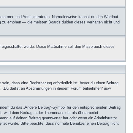
oderatoren und Administratoren. Normalerweise kannst du den Wortlaut
ng zu erhöhen — die meisten Boards dulden dieses Verhalten nicht und
on freigeschaltet wurde. Diese Maßnahme soll den Missbrauch dieses
in, dass eine Registrierung erforderlich ist, bevor du einen Beitrag
n“, „Du darfst an Abstimmungen in diesem Forum teilnehmen“ usw.
, indem du das „Ändere Beitrag“-Symbol für den entsprechenden Beitrag
t, wird dein Beitrag in der Themenansicht als überarbeitet
mand auf deinen Beitrag geantwortet hat oder wenn ein Administrator
beitet wurde. Bitte beachte, dass normale Benutzer einen Beitrag nicht