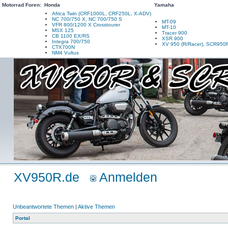
Motorrad Foren:
Honda
Yamaha
Africa Twin (CRF1000L, CRF250L, X-ADV)
NC 700/750 X, NC 700/750 S
MT-09
VFR 800/1200 X Crosstourer
MT-10
MSX 125
Tracer 900
CB 1100 EX/RS
XSR 900
Integra 700/750
XV 950 (R/Racer), SCR950
CTX700N
NM4 Vultus
XV950R.de
Anmelden
Unbeantwortete Themen
|
Aktive Themen
Portal