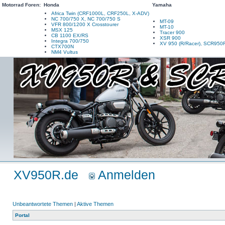
Motorrad Foren:
Honda
Yamaha
Africa Twin (CRF1000L, CRF250L, X-ADV)
NC 700/750 X, NC 700/750 S
MT-09
VFR 800/1200 X Crosstourer
MT-10
MSX 125
Tracer 900
CB 1100 EX/RS
XSR 900
Integra 700/750
XV 950 (R/Racer), SCR950
CTX700N
NM4 Vultus
XV950R.de
Anmelden
Unbeantwortete Themen
|
Aktive Themen
Portal