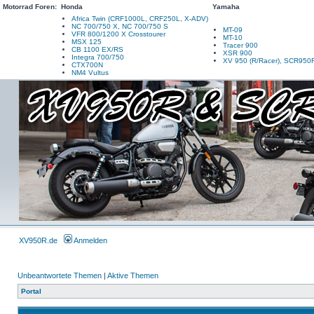
Motorrad Foren:
Honda
Yamaha
Africa Twin (CRF1000L, CRF250L, X-ADV)
NC 700/750 X, NC 700/750 S
MT-09
VFR 800/1200 X Crosstourer
MT-10
MSX 125
Tracer 900
CB 1100 EX/RS
XSR 900
Integra 700/750
XV 950 (R/Racer), SCR950
CTX700N
NM4 Vultus
XV950R.de
Anmelden
Unbeantwortete Themen
|
Aktive Themen
Portal