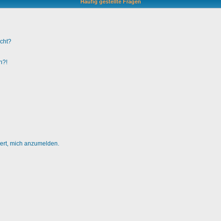
Häufig gestellte Fragen
ucht?
n?!
dert, mich anzumelden.