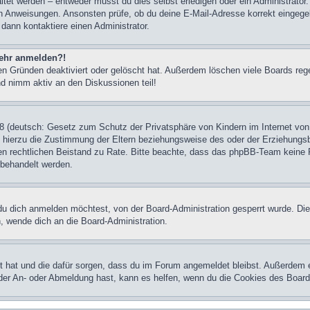
et werden – entweder musst du dies selbst erledigen oder ein Administrator. Be
nen Anweisungen. Ansonsten prüfe, ob du deine E-Mail-Adresse korrekt eingeg
 dann kontaktiere einen Administrator.
 mehr anmelden?!
n Gründen deaktiviert oder gelöscht hat. Außerdem löschen viele Boards rege
nd nimm aktiv an den Diskussionen teil!
 (deutsch: Gesetz zum Schutz der Privatsphäre von Kindern im Internet von 
hierzu die Zustimmung der Eltern beziehungsweise des oder der Erziehungsber
einen rechtlichen Beistand zu Rate. Bitte beachte, dass das phpBB-Team keine 
n behandelt werden.
u dich anmelden möchtest, von der Board-Administration gesperrt wurde. Die
 wende dich an die Board-Administration.
lt hat und die dafür sorgen, dass du im Forum angemeldet bleibst. Außerdem 
 der An- oder Abmeldung hast, kann es helfen, wenn du die Cookies des Board