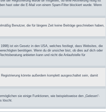
i der Registrierung wurde dir mitgeteilt, ob eine Aktivierung nötig ist
eben hast oder die E-Mail von einem Spam-Filter blockiert wurde. Wenn
lmäßig Benutzer, die für längere Zeit keine Beiträge geschrieben haben,
1998) ist ein Gesetz in den USA, welches festlegt, dass Websites, die
echtigten benötigen. Wenn du dir unsicher bist, ob dies auf dich oder
Rechtsberatung anbieten kann und nicht die Anlaufstelle für
 Registrierung könnte außerdem komplett ausgeschaltet sein, damit
ermöglichen sie einige Funktionen, wie beispielsweise den „Gelesen“-
s löscht.