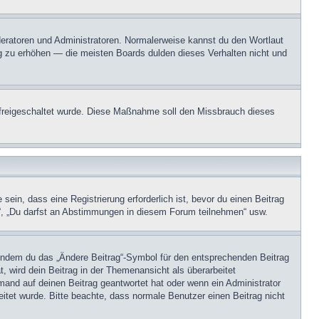
oderatoren und Administratoren. Normalerweise kannst du den Wortlaut
ng zu erhöhen — die meisten Boards dulden dieses Verhalten nicht und
on freigeschaltet wurde. Diese Maßnahme soll den Missbrauch dieses
in, dass eine Registrierung erforderlich ist, bevor du einen Beitrag
n“, „Du darfst an Abstimmungen in diesem Forum teilnehmen“ usw.
, indem du das „Ändere Beitrag“-Symbol für den entsprechenden Beitrag
t, wird dein Beitrag in der Themenansicht als überarbeitet
mand auf deinen Beitrag geantwortet hat oder wenn ein Administrator
beitet wurde. Bitte beachte, dass normale Benutzer einen Beitrag nicht