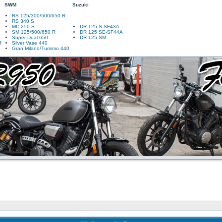
SWM
Suzuki
RS 125/300/500/650 R
RS 340 S
MC 250 S
DR 125 S-SF43A
SM 125/500/650 R
DR 125 SE-SF44A
Super Dual 650
DR 125 SM
R
Silver Vase 440
Gran Milano/Turismo 440