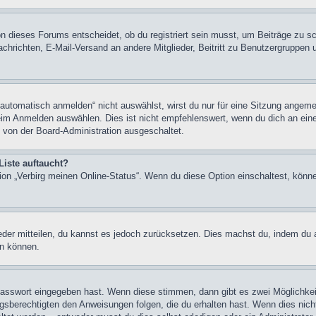
n dieses Forums entscheidet, ob du registriert sein musst, um Beiträge zu schre
chrichten, E-Mail-Versand an andere Mitglieder, Beitritt zu Benutzergruppen u
tomatisch anmelden“ nicht auswählst, wirst du nur für eine Sitzung angeme
im Anmelden auswählen. Dies ist nicht empfehlenswert, wenn du dich an einem
 von der Board-Administration ausgeschaltet.
Liste auftaucht?
tion „Verbirg meinen Online-Status“. Wenn du diese Option einschaltest, könn
ieder mitteilen, du kannst es jedoch zurücksetzen. Dies machst du, indem du
en können.
 Passwort eingegeben hast. Wenn diese stimmen, dann gibt es zwei Möglichk
ngsberechtigten den Anweisungen folgen, die du erhalten hast. Wenn dies nicht 