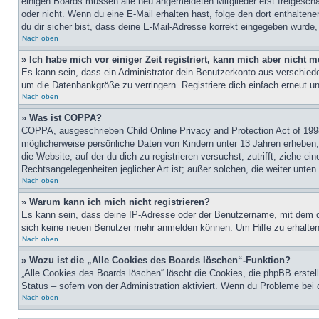
einigen Boards müssen alle neu angemeldeten Mitglieder erst freigeschalt
oder nicht. Wenn du eine E-Mail erhalten hast, folge den dort enthalte
du dir sicher bist, dass deine E-Mail-Adresse korrekt eingegeben wurde,
Nach oben
» Ich habe mich vor einiger Zeit registriert, kann mich aber nicht
Es kann sein, dass ein Administrator dein Benutzerkonto aus verschiede
um die Datenbankgröße zu verringern. Registriere dich einfach erneut u
Nach oben
» Was ist COPPA?
COPPA, ausgeschrieben Child Online Privacy and Protection Act of 1998
möglicherweise persönliche Daten von Kindern unter 13 Jahren erheben, 
die Website, auf der du dich zu registrieren versuchst, zutrifft, ziehe 
Rechtsangelegenheiten jeglicher Art ist; außer solchen, die weiter unte
Nach oben
» Warum kann ich mich nicht registrieren?
Es kann sein, dass deine IP-Adresse oder der Benutzername, mit dem d
sich keine neuen Benutzer mehr anmelden können. Um Hilfe zu erhalten,
Nach oben
» Wozu ist die „Alle Cookies des Boards löschen“-Funktion?
„Alle Cookies des Boards löschen“ löscht die Cookies, die phpBB erstel
Status – sofern von der Administration aktiviert. Wenn du Probleme bei
Nach oben