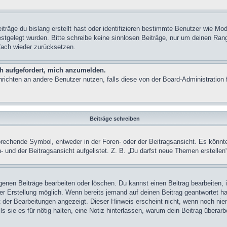
träge du bislang erstellt hast oder identifizieren bestimmte Benutzer wie M
festgelegt wurden. Bitte schreibe keine sinnlosen Beiträge, nur um deinen Ra
fach wieder zurücksetzen.
ch aufgefordert, mich anzumelden.
achrichten an andere Benutzer nutzen, falls diese von der Board-Administrati
Beiträge schreiben
chende Symbol, entweder in der Foren- oder der Beitragsansicht. Es könnte se
 und der Beitragsansicht aufgelistet. Z. B. „Du darfst neue Themen erstelle
igenen Beiträge bearbeiten oder löschen. Du kannst einen Beitrag bearbeiten
ner Erstellung möglich. Wenn bereits jemand auf deinen Beitrag geantwortet ha
t der Bearbeitungen angezeigt. Dieser Hinweis erscheint nicht, wenn noch nie
ls sie es für nötig halten, eine Notiz hinterlassen, warum dein Beitrag überar