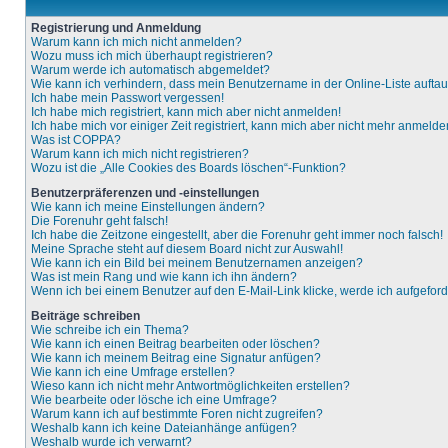
Registrierung und Anmeldung
Warum kann ich mich nicht anmelden?
Wozu muss ich mich überhaupt registrieren?
Warum werde ich automatisch abgemeldet?
Wie kann ich verhindern, dass mein Benutzername in der Online-Liste aufta
Ich habe mein Passwort vergessen!
Ich habe mich registriert, kann mich aber nicht anmelden!
Ich habe mich vor einiger Zeit registriert, kann mich aber nicht mehr anmelde
Was ist COPPA?
Warum kann ich mich nicht registrieren?
Wozu ist die „Alle Cookies des Boards löschen“-Funktion?
Benutzerpräferenzen und -einstellungen
Wie kann ich meine Einstellungen ändern?
Die Forenuhr geht falsch!
Ich habe die Zeitzone eingestellt, aber die Forenuhr geht immer noch falsch!
Meine Sprache steht auf diesem Board nicht zur Auswahl!
Wie kann ich ein Bild bei meinem Benutzernamen anzeigen?
Was ist mein Rang und wie kann ich ihn ändern?
Wenn ich bei einem Benutzer auf den E-Mail-Link klicke, werde ich aufgefor
Beiträge schreiben
Wie schreibe ich ein Thema?
Wie kann ich einen Beitrag bearbeiten oder löschen?
Wie kann ich meinem Beitrag eine Signatur anfügen?
Wie kann ich eine Umfrage erstellen?
Wieso kann ich nicht mehr Antwortmöglichkeiten erstellen?
Wie bearbeite oder lösche ich eine Umfrage?
Warum kann ich auf bestimmte Foren nicht zugreifen?
Weshalb kann ich keine Dateianhänge anfügen?
Weshalb wurde ich verwarnt?