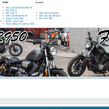
SWM
Suzuki
RS 125/300/500/650 R
RS 340 S
MC 250 S
DR 125 S-SF43A
SM 125/500/650 R
DR 125 SE-SF44A
Super Dual 650
DR 125 SM
R
Silver Vase 440
Gran Milano/Turismo 440