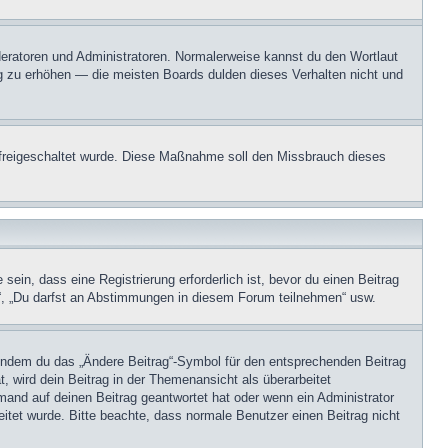
oderatoren und Administratoren. Normalerweise kannst du den Wortlaut
ng zu erhöhen — die meisten Boards dulden dieses Verhalten nicht und
on freigeschaltet wurde. Diese Maßnahme soll den Missbrauch dieses
in, dass eine Registrierung erforderlich ist, bevor du einen Beitrag
n“, „Du darfst an Abstimmungen in diesem Forum teilnehmen“ usw.
, indem du das „Ändere Beitrag“-Symbol für den entsprechenden Beitrag
t, wird dein Beitrag in der Themenansicht als überarbeitet
mand auf deinen Beitrag geantwortet hat oder wenn ein Administrator
beitet wurde. Bitte beachte, dass normale Benutzer einen Beitrag nicht