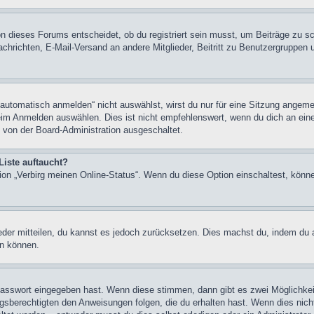
n dieses Forums entscheidet, ob du registriert sein musst, um Beiträge zu schre
chrichten, E-Mail-Versand an andere Mitglieder, Beitritt zu Benutzergruppen u
tomatisch anmelden“ nicht auswählst, wirst du nur für eine Sitzung angeme
im Anmelden auswählen. Dies ist nicht empfehlenswert, wenn du dich an einem
 von der Board-Administration ausgeschaltet.
Liste auftaucht?
tion „Verbirg meinen Online-Status“. Wenn du diese Option einschaltest, könn
ieder mitteilen, du kannst es jedoch zurücksetzen. Dies machst du, indem du
en können.
 Passwort eingegeben hast. Wenn diese stimmen, dann gibt es zwei Möglichk
ngsberechtigten den Anweisungen folgen, die du erhalten hast. Wenn dies nicht 