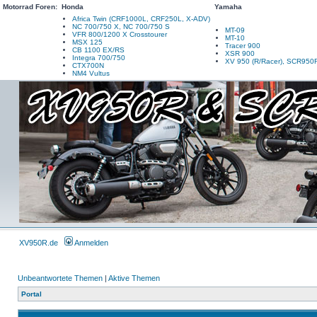
Motorrad Foren:
Honda
Yamaha
Africa Twin (CRF1000L, CRF250L, X-ADV)
NC 700/750 X, NC 700/750 S
MT-09
VFR 800/1200 X Crosstourer
MT-10
MSX 125
Tracer 900
CB 1100 EX/RS
XSR 900
Integra 700/750
XV 950 (R/Racer), SCR950
CTX700N
NM4 Vultus
XV950R.de
Anmelden
Unbeantwortete Themen
|
Aktive Themen
Portal