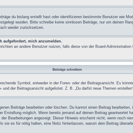
träge du bislang erstellt hast oder identifizieren bestimmte Benutzer wie M
festgelegt wurden. Bitte schreibe keine sinnlosen Beiträge, nur um deinen Ra
fach wieder zurücksetzen.
ch aufgefordert, mich anzumelden.
achrichten an andere Benutzer nutzen, falls diese von der Board-Administrati
Beiträge schreiben
chende Symbol, entweder in der Foren- oder der Beitragsansicht. Es könnte se
 und der Beitragsansicht aufgelistet. Z. B. „Du darfst neue Themen erstelle
igenen Beiträge bearbeiten oder löschen. Du kannst einen Beitrag bearbeiten
ner Erstellung möglich. Wenn bereits jemand auf deinen Beitrag geantwortet ha
t der Bearbeitungen angezeigt. Dieser Hinweis erscheint nicht, wenn noch nie
ls sie es für nötig halten, eine Notiz hinterlassen, warum dein Beitrag überar