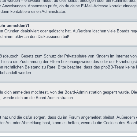
et werden – entweder musst du dies selbst erledigen oder ein Administrator. Be
nen Anweisungen. Ansonsten prüfe, ob du deine E-Mail-Adresse korrekt eingeg
 dann kontaktiere einen Administrator.
 mehr anmelden?!
n Gründen deaktiviert oder gelöscht hat. Außerdem löschen viele Boards rege
nd nimm aktiv an den Diskussionen teil!
 (deutsch: Gesetz zum Schutz der Privatsphäre von Kindern im Internet von 
hierzu die Zustimmung der Eltern beziehungsweise des oder der Erziehungsber
einen rechtlichen Beistand zu Rate. Bitte beachte, dass das phpBB-Team keine 
n behandelt werden.
u dich anmelden möchtest, von der Board-Administration gesperrt wurde. Die
 wende dich an die Board-Administration.
lt hat und die dafür sorgen, dass du im Forum angemeldet bleibst. Außerdem 
 der An- oder Abmeldung hast, kann es helfen, wenn du die Cookies des Board