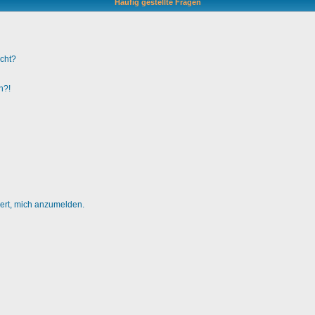
Häufig gestellte Fragen
ucht?
n?!
dert, mich anzumelden.