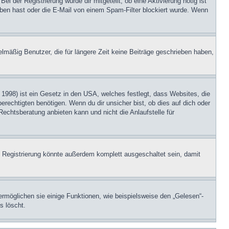
i der Registrierung wurde dir mitgeteilt, ob eine Aktivierung nötig ist
eben hast oder die E-Mail von einem Spam-Filter blockiert wurde. Wenn
lmäßig Benutzer, die für längere Zeit keine Beiträge geschrieben haben,
1998) ist ein Gesetz in den USA, welches festlegt, dass Websites, die
echtigten benötigen. Wenn du dir unsicher bist, ob dies auf dich oder
Rechtsberatung anbieten kann und nicht die Anlaufstelle für
 Registrierung könnte außerdem komplett ausgeschaltet sein, damit
ermöglichen sie einige Funktionen, wie beispielsweise den „Gelesen“-
s löscht.