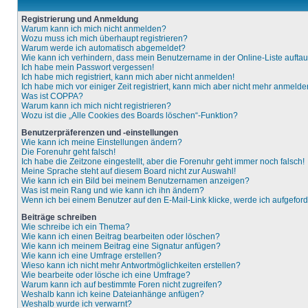
Registrierung und Anmeldung
Warum kann ich mich nicht anmelden?
Wozu muss ich mich überhaupt registrieren?
Warum werde ich automatisch abgemeldet?
Wie kann ich verhindern, dass mein Benutzername in der Online-Liste aufta
Ich habe mein Passwort vergessen!
Ich habe mich registriert, kann mich aber nicht anmelden!
Ich habe mich vor einiger Zeit registriert, kann mich aber nicht mehr anmelde
Was ist COPPA?
Warum kann ich mich nicht registrieren?
Wozu ist die „Alle Cookies des Boards löschen“-Funktion?
Benutzerpräferenzen und -einstellungen
Wie kann ich meine Einstellungen ändern?
Die Forenuhr geht falsch!
Ich habe die Zeitzone eingestellt, aber die Forenuhr geht immer noch falsch!
Meine Sprache steht auf diesem Board nicht zur Auswahl!
Wie kann ich ein Bild bei meinem Benutzernamen anzeigen?
Was ist mein Rang und wie kann ich ihn ändern?
Wenn ich bei einem Benutzer auf den E-Mail-Link klicke, werde ich aufgefor
Beiträge schreiben
Wie schreibe ich ein Thema?
Wie kann ich einen Beitrag bearbeiten oder löschen?
Wie kann ich meinem Beitrag eine Signatur anfügen?
Wie kann ich eine Umfrage erstellen?
Wieso kann ich nicht mehr Antwortmöglichkeiten erstellen?
Wie bearbeite oder lösche ich eine Umfrage?
Warum kann ich auf bestimmte Foren nicht zugreifen?
Weshalb kann ich keine Dateianhänge anfügen?
Weshalb wurde ich verwarnt?