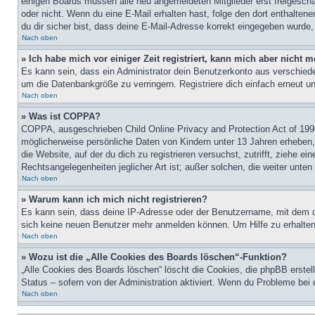
einigen Boards müssen alle neu angemeldeten Mitglieder erst freigeschalt
oder nicht. Wenn du eine E-Mail erhalten hast, folge den dort enthalte
du dir sicher bist, dass deine E-Mail-Adresse korrekt eingegeben wurde,
Nach oben
» Ich habe mich vor einiger Zeit registriert, kann mich aber nicht
Es kann sein, dass ein Administrator dein Benutzerkonto aus verschiede
um die Datenbankgröße zu verringern. Registriere dich einfach erneut u
Nach oben
» Was ist COPPA?
COPPA, ausgeschrieben Child Online Privacy and Protection Act of 1998
möglicherweise persönliche Daten von Kindern unter 13 Jahren erheben, 
die Website, auf der du dich zu registrieren versuchst, zutrifft, ziehe 
Rechtsangelegenheiten jeglicher Art ist; außer solchen, die weiter unte
Nach oben
» Warum kann ich mich nicht registrieren?
Es kann sein, dass deine IP-Adresse oder der Benutzername, mit dem d
sich keine neuen Benutzer mehr anmelden können. Um Hilfe zu erhalten,
Nach oben
» Wozu ist die „Alle Cookies des Boards löschen“-Funktion?
„Alle Cookies des Boards löschen“ löscht die Cookies, die phpBB erstel
Status – sofern von der Administration aktiviert. Wenn du Probleme bei
Nach oben