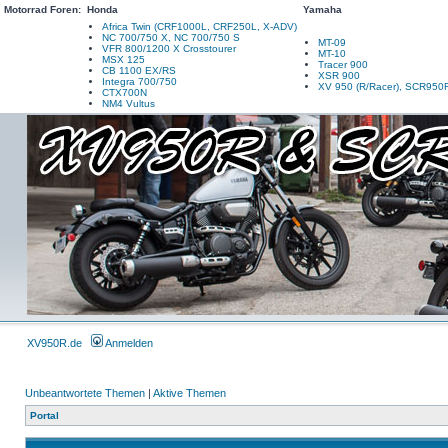
Motorrad Foren:
Honda
Yamaha
Africa Twin (CRF1000L, CRF250L, X-ADV)
NC 700/750 X, NC 700/750 S
MT-09
VFR 800/1200 X Crosstourer
MT-10
MSX 125
Tracer 900
CB 1100 EX/RS
XSR 900
Integra 700/750
XV 950 (R/Racer), SCR950
CTX700N
NM4 Vultus
XV950R.de
Anmelden
Unbeantwortete Themen
|
Aktive Themen
Portal