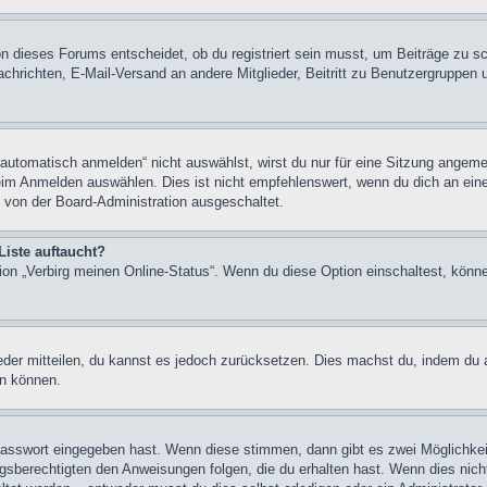
n dieses Forums entscheidet, ob du registriert sein musst, um Beiträge zu schre
chrichten, E-Mail-Versand an andere Mitglieder, Beitritt zu Benutzergruppen u
tomatisch anmelden“ nicht auswählst, wirst du nur für eine Sitzung angeme
im Anmelden auswählen. Dies ist nicht empfehlenswert, wenn du dich an einem
 von der Board-Administration ausgeschaltet.
Liste auftaucht?
tion „Verbirg meinen Online-Status“. Wenn du diese Option einschaltest, könn
ieder mitteilen, du kannst es jedoch zurücksetzen. Dies machst du, indem du
en können.
 Passwort eingegeben hast. Wenn diese stimmen, dann gibt es zwei Möglichk
ngsberechtigten den Anweisungen folgen, die du erhalten hast. Wenn dies nicht 