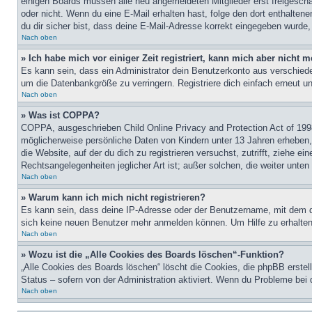
einigen Boards müssen alle neu angemeldeten Mitglieder erst freigeschalt
oder nicht. Wenn du eine E-Mail erhalten hast, folge den dort enthalte
du dir sicher bist, dass deine E-Mail-Adresse korrekt eingegeben wurde,
Nach oben
» Ich habe mich vor einiger Zeit registriert, kann mich aber nicht
Es kann sein, dass ein Administrator dein Benutzerkonto aus verschiede
um die Datenbankgröße zu verringern. Registriere dich einfach erneut u
Nach oben
» Was ist COPPA?
COPPA, ausgeschrieben Child Online Privacy and Protection Act of 1998
möglicherweise persönliche Daten von Kindern unter 13 Jahren erheben, 
die Website, auf der du dich zu registrieren versuchst, zutrifft, ziehe 
Rechtsangelegenheiten jeglicher Art ist; außer solchen, die weiter unte
Nach oben
» Warum kann ich mich nicht registrieren?
Es kann sein, dass deine IP-Adresse oder der Benutzername, mit dem d
sich keine neuen Benutzer mehr anmelden können. Um Hilfe zu erhalten,
Nach oben
» Wozu ist die „Alle Cookies des Boards löschen“-Funktion?
„Alle Cookies des Boards löschen“ löscht die Cookies, die phpBB erstel
Status – sofern von der Administration aktiviert. Wenn du Probleme bei
Nach oben