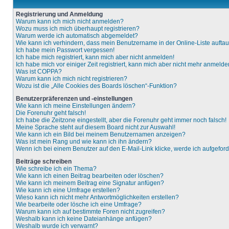
Registrierung und Anmeldung
Warum kann ich mich nicht anmelden?
Wozu muss ich mich überhaupt registrieren?
Warum werde ich automatisch abgemeldet?
Wie kann ich verhindern, dass mein Benutzername in der Online-Liste aufta
Ich habe mein Passwort vergessen!
Ich habe mich registriert, kann mich aber nicht anmelden!
Ich habe mich vor einiger Zeit registriert, kann mich aber nicht mehr anmelde
Was ist COPPA?
Warum kann ich mich nicht registrieren?
Wozu ist die „Alle Cookies des Boards löschen“-Funktion?
Benutzerpräferenzen und -einstellungen
Wie kann ich meine Einstellungen ändern?
Die Forenuhr geht falsch!
Ich habe die Zeitzone eingestellt, aber die Forenuhr geht immer noch falsch!
Meine Sprache steht auf diesem Board nicht zur Auswahl!
Wie kann ich ein Bild bei meinem Benutzernamen anzeigen?
Was ist mein Rang und wie kann ich ihn ändern?
Wenn ich bei einem Benutzer auf den E-Mail-Link klicke, werde ich aufgefor
Beiträge schreiben
Wie schreibe ich ein Thema?
Wie kann ich einen Beitrag bearbeiten oder löschen?
Wie kann ich meinem Beitrag eine Signatur anfügen?
Wie kann ich eine Umfrage erstellen?
Wieso kann ich nicht mehr Antwortmöglichkeiten erstellen?
Wie bearbeite oder lösche ich eine Umfrage?
Warum kann ich auf bestimmte Foren nicht zugreifen?
Weshalb kann ich keine Dateianhänge anfügen?
Weshalb wurde ich verwarnt?