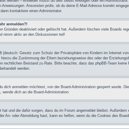
et werden – entweder musst du dies selbst erledigen oder ein Administrator. Be
nen Anweisungen. Ansonsten prüfe, ob du deine E-Mail-Adresse korrekt eingeg
 dann kontaktiere einen Administrator.
 mehr anmelden?!
n Gründen deaktiviert oder gelöscht hat. Außerdem löschen viele Boards rege
nd nimm aktiv an den Diskussionen teil!
 (deutsch: Gesetz zum Schutz der Privatsphäre von Kindern im Internet von 
hierzu die Zustimmung der Eltern beziehungsweise des oder der Erziehungsber
einen rechtlichen Beistand zu Rate. Bitte beachte, dass das phpBB-Team keine 
n behandelt werden.
u dich anmelden möchtest, von der Board-Administration gesperrt wurde. Die
 wende dich an die Board-Administration.
lt hat und die dafür sorgen, dass du im Forum angemeldet bleibst. Außerdem 
 der An- oder Abmeldung hast, kann es helfen, wenn du die Cookies des Board