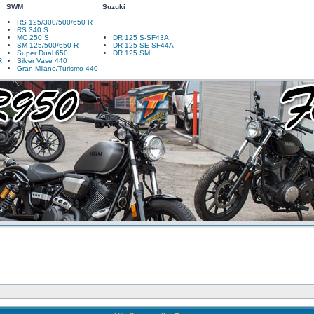
SWM
Suzuki
RS 125/300/500/650 R
RS 340 S
MC 250 S
DR 125 S-SF43A
SM 125/500/650 R
DR 125 SE-SF44A
Super Dual 650
DR 125 SM
R
Silver Vase 440
Gran Milano/Turismo 440