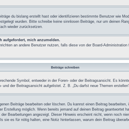
träge du bislang erstellt hast oder identifizieren bestimmte Benutzer wie M
festgelegt wurden. Bitte schreibe keine sinnlosen Beiträge, nur um deinen Ra
fach wieder zurücksetzen.
ch aufgefordert, mich anzumelden.
achrichten an andere Benutzer nutzen, falls diese von der Board-Administrati
Beiträge schreiben
chende Symbol, entweder in der Foren- oder der Beitragsansicht. Es könnte se
 und der Beitragsansicht aufgelistet. Z. B. „Du darfst neue Themen erstelle
igenen Beiträge bearbeiten oder löschen. Du kannst einen Beitrag bearbeiten
ner Erstellung möglich. Wenn bereits jemand auf deinen Beitrag geantwortet ha
t der Bearbeitungen angezeigt. Dieser Hinweis erscheint nicht, wenn noch nie
ls sie es für nötig halten, eine Notiz hinterlassen, warum dein Beitrag überar