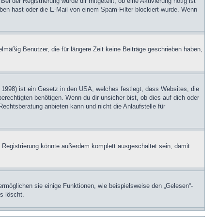
i der Registrierung wurde dir mitgeteilt, ob eine Aktivierung nötig ist
eben hast oder die E-Mail von einem Spam-Filter blockiert wurde. Wenn
lmäßig Benutzer, die für längere Zeit keine Beiträge geschrieben haben,
1998) ist ein Gesetz in den USA, welches festlegt, dass Websites, die
echtigten benötigen. Wenn du dir unsicher bist, ob dies auf dich oder
Rechtsberatung anbieten kann und nicht die Anlaufstelle für
 Registrierung könnte außerdem komplett ausgeschaltet sein, damit
ermöglichen sie einige Funktionen, wie beispielsweise den „Gelesen“-
s löscht.