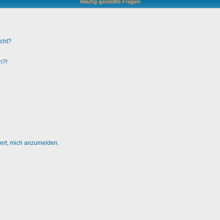
Häufig gestellte Fragen
ucht?
n?!
dert, mich anzumelden.