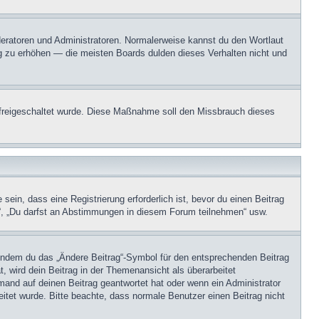
oderatoren und Administratoren. Normalerweise kannst du den Wortlaut
ng zu erhöhen — die meisten Boards dulden dieses Verhalten nicht und
on freigeschaltet wurde. Diese Maßnahme soll den Missbrauch dieses
in, dass eine Registrierung erforderlich ist, bevor du einen Beitrag
n“, „Du darfst an Abstimmungen in diesem Forum teilnehmen“ usw.
, indem du das „Ändere Beitrag“-Symbol für den entsprechenden Beitrag
t, wird dein Beitrag in der Themenansicht als überarbeitet
mand auf deinen Beitrag geantwortet hat oder wenn ein Administrator
beitet wurde. Bitte beachte, dass normale Benutzer einen Beitrag nicht