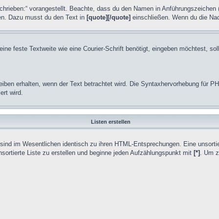
chrieben:“ vorangestellt. Beachte, dass du den Namen in Anführungszeichen 
ren. Dazu musst du den Text in
[quote][/quote]
einschließen. Wenn du die Nach
 feste Textweite wie eine Courier-Schrift benötigt, eingeben möchtest, soll
eiben erhalten, wenn der Text betrachtet wird. Die Syntaxhervorhebung für 
rt wird.
Listen erstellen
e sind im Wesentlichen identisch zu ihren HTML-Entsprechungen. Eine unsortier
nsortierte Liste zu erstellen und beginne jeden Aufzählungspunkt mit
[*]
. Um z