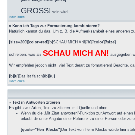
GROSS!
sein wird
Nach oben
» Kann ich Tags zur Formatierung kombinieren?
Natürlich kannst du das. Um z. B. die Aufmerksamkeit eines anderen zu
[size=200][color=red][b]
SCHAU MICH AN!
[/b][/color][/size]
SCHAU MICH AN!
schreiben, was als
ausgegeben wi
Wir empfehlen jedoch nicht, viel Text derart zu formatieren! Beachte, da
[b][u]
Das ist falsch
[/b][/u]
Nach oben
» Text in Antworten zitieren
Es gibt zwei Arten, Text zu zitieren: mit Quelle und ohne.
Wenn du die „Mit Zitat antworten“-Funktion zur Antwort auf einen 
erlaubt dir unter Angabe einer Referenz zu einer Person oder zu 
[quote="Herr Klecks"]
Der Text von Herrn Klecks würde hier ste