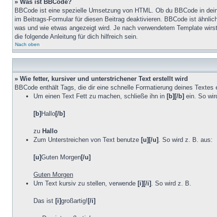
» Was ist BBCode?
BBCode ist eine spezielle Umsetzung von HTML. Ob du BBCode in deinen
im Beitrags-Formular für diesen Beitrag deaktivieren. BBCode ist ähnlic
was und wie etwas angezeigt wird. Je nach verwendetem Template wirst
die folgende Anleitung für dich hilfreich sein.
Nach oben
» Wie fetter, kursiver und unterstrichener Text erstellt wird
BBCode enthält Tags, die dir eine schnelle Formatierung deines Textes
Um einen Text Fett zu machen, schließe ihn in
[b][/b]
ein. So wir
[b]
Hallo
[/b]
zu
Hallo
Zum Unterstreichen von Text benutze
[u][/u]
. So wird z. B. aus:
[u]
Guten Morgen
[/u]
Guten Morgen
Um Text kursiv zu stellen, verwende
[i][/i]
. So wird z. B.
Das ist
[i]
großartig!
[/i]