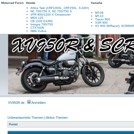
Motorrad Foren:
Honda
Yamaha
Africa Twin (CRF1000L, CRF250L, X-ADV)
NC 700/750 X, NC 700/750 S
MT-09
VFR 800/1200 X Crosstourer
MT-10
MSX 125
Tracer 900
CB 1100 EX/RS
XSR 900
Integra 700/750
XV 950 (R/Racer), SCR950
CTX700N
NM4 Vultus
XV950R.de
Anmelden
Unbeantwortete Themen
|
Aktive Themen
Portal