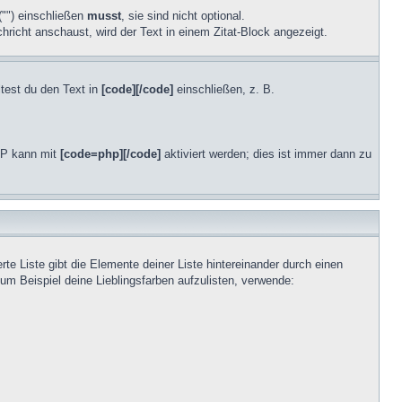
("") einschließen
musst
, sie sind nicht optional.
richt anschaust, wird der Text in einem Zitat-Block angezeigt.
test du den Text in
[code][/code]
einschließen, z. B.
PHP kann mit
[code=php][/code]
aktiviert werden; dies ist immer dann zu
te Liste gibt die Elemente deiner Liste hintereinander durch einen
um Beispiel deine Lieblingsfarben aufzulisten, verwende: