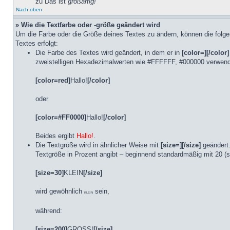
zu Das ist
großartig!
Nach oben
» Wie die Textfarbe oder -größe geändert wird
Um die Farbe oder die Größe deines Textes zu ändern, können die folge
Textes erfolgt:
Die Farbe des Textes wird geändert, in dem er in
[color=][/color]
zweistelligen Hexadezimalwerten wie #FFFFFF, #000000 verwende
[color=red]
Hallo!
[/color]
oder
[color=#FF0000]
Hallo!
[/color]
Beides ergibt
Hallo!
.
Die Textgröße wird in ähnlicher Weise mit
[size=][/size]
geändert.
Textgröße in Prozent angibt – beginnend standardmäßig mit 20 (s
[size=30]
KLEIN
[/size]
wird gewöhnlich
sein,
KLEIN
während:
[size=200]
GROSS!
[/size]