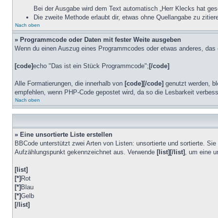
Bei der Ausgabe wird dem Text automatisch „Herr Klecks hat ges
Die zweite Methode erlaubt dir, etwas ohne Quellangabe zu zitie
Nach oben
» Programmcode oder Daten mit fester Weite ausgeben
Wenn du einen Auszug eines Programmcodes oder etwas anderes, das eine
[code]
echo "Das ist ein Stück Programmcode";
[/code]
Alle Formatierungen, die innerhalb von
[code][/code]
genutzt werden, bl
empfehlen, wenn PHP-Code gepostet wird, da so die Lesbarkeit verbesse
Nach oben
» Eine unsortierte Liste erstellen
BBCode unterstützt zwei Arten von Listen: unsortierte und sortierte. Si
Aufzählungspunkt gekennzeichnet aus. Verwende
[list][/list]
, um eine u
[list]
[*]
Rot
[*]
Blau
[*]
Gelb
[/list]