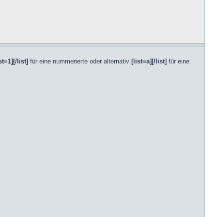
st=1][/list]
für eine nummerierte oder alternativ
[list=a][/list]
für eine