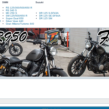
SWM
Suzuki
RS 125/300/500/650 R
RS 340 S
MC 250 S
DR 125 S-SF43A
SM 125/500/650 R
DR 125 SE-SF44A
Super Dual 650
DR 125 SM
R
Silver Vase 440
Gran Milano/Turismo 440