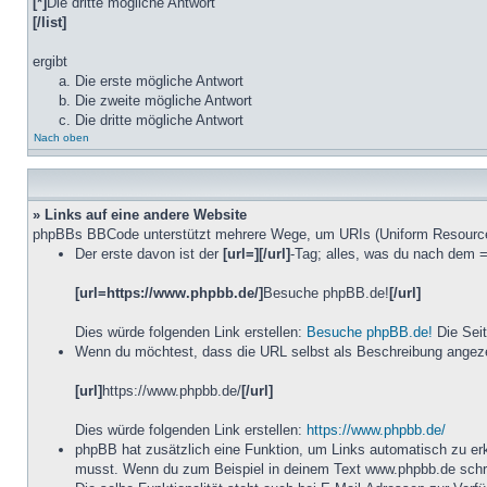
[*]
Die dritte mögliche Antwort
[/list]
ergibt
Die erste mögliche Antwort
Die zweite mögliche Antwort
Die dritte mögliche Antwort
Nach oben
» Links auf eine andere Website
phpBBs BBCode unterstützt mehrere Wege, um URIs (Uniform Resource In
Der erste davon ist der
[url=][/url]
-Tag; alles, was du nach dem =
[url=https://www.phpbb.de/]
Besuche phpBB.de!
[/url]
Dies würde folgenden Link erstellen:
Besuche phpBB.de!
Die Seit
Wenn du möchtest, dass die URL selbst als Beschreibung angezeig
[url]
https://www.phpbb.de/
[/url]
Dies würde folgenden Link erstellen:
https://www.phpbb.de/
phpBB hat zusätzlich eine Funktion, um Links automatisch zu erk
musst. Wenn du zum Beispiel in deinem Text www.phpbb.de schre